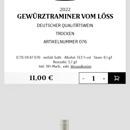
2022
GEWÜRZTRAMINER VOM LÖSS
DEUTSCHER QUALITÄTSWEIN
TROCKEN
ARTIKELNUMMER 076
0,75l
(14,67 €/1l)
enthält Sulfit
Alkohol:
13,5 % vol
Säure:
6,1 g/l
Restsüße:
5,7 g/l
Inkl. 19% MwSt.
,
exkl.
Versandkosten
11,00 €
-
+