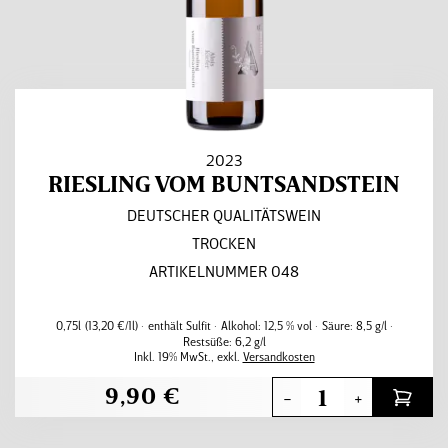
2023
RIESLING VOM BUNTSANDSTEIN
DEUTSCHER QUALITÄTSWEIN
TROCKEN
ARTIKELNUMMER 048
0,75l
(13,20 €/1l)
enthält Sulfit
Alkohol:
12,5 % vol
Säure:
8,5 g/l
Restsüße:
6,2 g/l
Inkl. 19% MwSt.
,
exkl.
Versandkosten
9,90 €
-
+