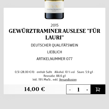
2015
GEWÜRZTRAMINER AUSLESE "FÜR
LAURI"
DEUTSCHER QUALITÄTSWEIN
LIEBLICH
ARTIKELNUMMER 077
0,5l
(28,00 €/1l)
enthält Sulfit
Alkohol:
10 % vol
Säure:
5,9 g/l
Restsüße:
88,6 g/l
Inkl. 19% MwSt.
,
exkl.
Versandkosten
14,00 €
-
+