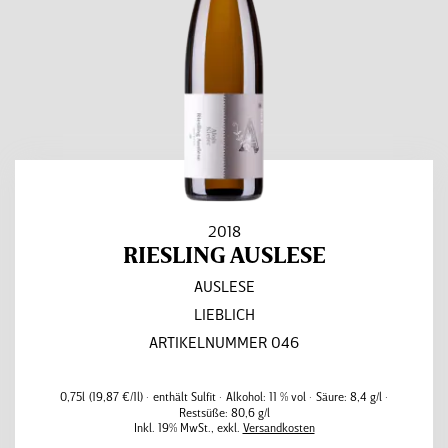
2018
RIESLING AUSLESE
AUSLESE
LIEBLICH
ARTIKELNUMMER 046
0,75l
(19,87 €/1l)
enthält Sulfit
Alkohol:
11 % vol
Säure:
8,4 g/l
Restsüße:
80,6 g/l
Inkl. 19% MwSt.
,
exkl.
Versandkosten