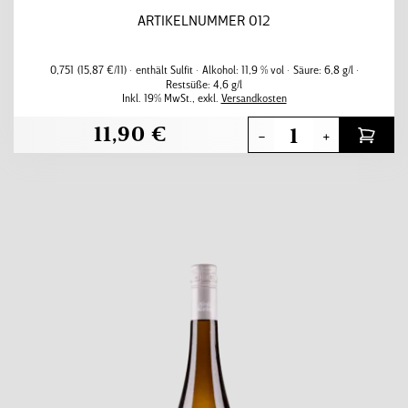
ARTIKELNUMMER 012
0,751
(15,87 €/11)
enthält Sulfit
Alkohol:
11,9 % vol
Säure:
6,8 g/l
Restsüße:
4,6 g/l
Inkl. 19% MwSt.
,
exkl.
Versandkosten
11,90 €
-
+