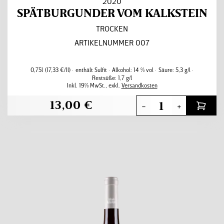
2020
SPÄTBURGUNDER VOM KALKSTEIN
TROCKEN
ARTIKELNUMMER 007
0,75l
(17,33 €/1l)
enthält Sulfit
Alkohol:
14 % vol
Säure:
5,3 g/l
Restsüße:
1,7 g/l
Inkl. 19% MwSt.
,
exkl.
Versandkosten
13,00 €
-
+