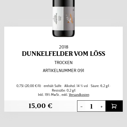
2018
DUNKELFELDER VOM LÖSS
TROCKEN
ARTIKELNUMMER 091
0,75l
(20,00 €/1l)
enthält Sulfit
Alkohol:
14 % vol
Säure:
6,2 g/l
Restsüße:
0,2 g/l
Inkl. 19% MwSt.
,
exkl.
Versandkosten
15,00 €
-
+