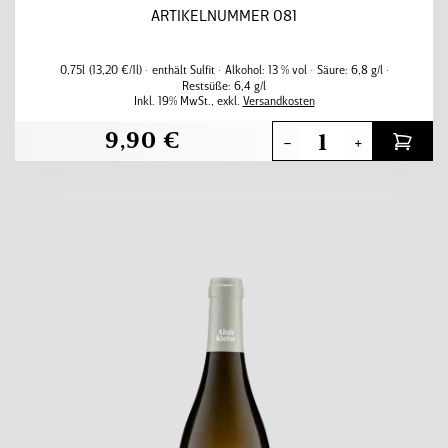
ARTIKELNUMMER 081
0,75l
(13,20 €/1l)
enthält Sulfit
Alkohol:
13 % vol
Säure:
6,8 g/l
Restsüße:
6,4 g/l
Inkl. 19% MwSt.
,
exkl.
Versandkosten
9,90 €
-
+