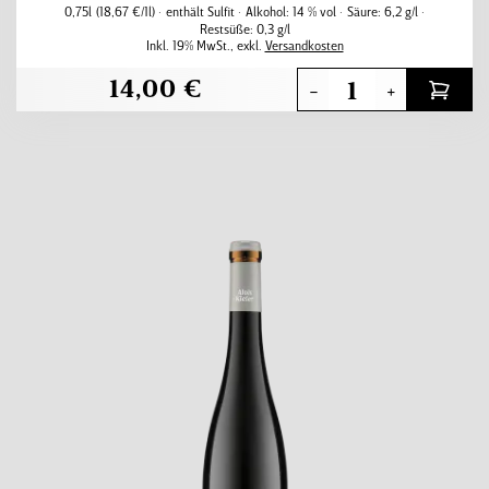
0,75l
(18,67 €/1l)
enthält Sulfit
Alkohol:
14 % vol
Säure:
6,2 g/l
Restsüße:
0,3 g/l
Inkl. 19% MwSt.
,
exkl.
Versandkosten
14,00 €
-
+