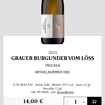
2023
GRAUER BURGUNDER VOM LÖSS
TROCKEN
ARTIKELNUMMER 082
0,75l
(18,67 €/1l)
enthält Sulfit
Alkohol:
13,5 % vol
Säure:
6,1 g/l
Restsüße:
1,2 g/l
Inkl. 19% MwSt.
,
exkl.
Versandkosten
14,00 €
-
+