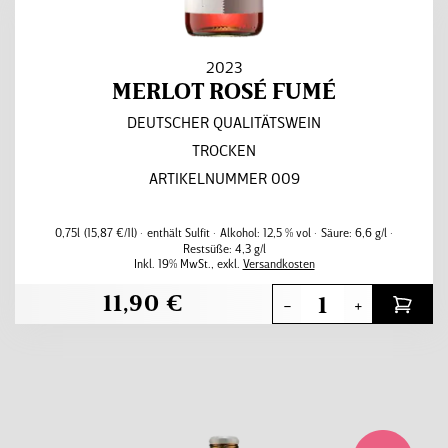
2023
MERLOT ROSÉ FUMÉ
DEUTSCHER QUALITÄTSWEIN
TROCKEN
ARTIKELNUMMER 009
0,75l
(15,87 €/1l)
enthält Sulfit
Alkohol:
12,5 % vol
Säure:
6,6 g/l
Restsüße:
4,3 g/l
Inkl. 19% MwSt.
,
exkl.
Versandkosten
11,90 €
-
+