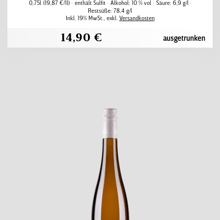
0,75l
(19,87 €/1l)
enthält Sulfit
Alkohol:
10 % vol
Säure:
6,9 g/l
Restsüße:
78,4 g/l
Inkl. 19% MwSt.
,
exkl.
Versandkosten
14,90 €
ausgetrunken